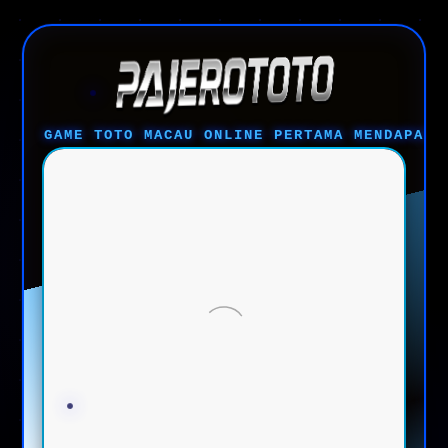
GAME TOTO MACAU ONLINE PERTAMA MENDAPAT 